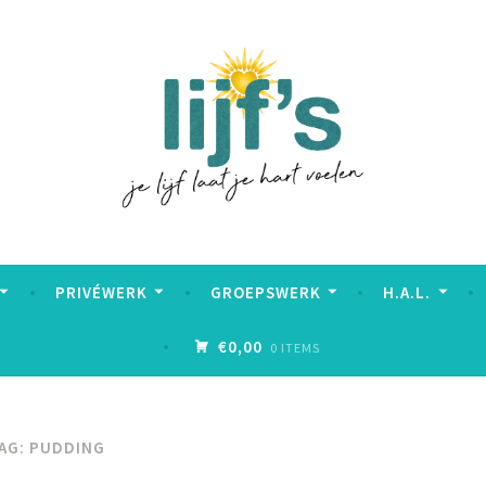
PRIVÉWERK
GROEPSWERK
H.A.L.
€0,00
0 ITEMS
AG:
PUDDING