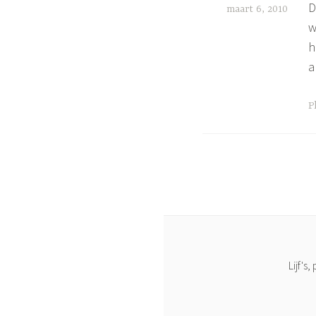
D
maart 6, 2010
A
,
w
d
l
h
e
i
a
j
h
a
f
G
P
l
s
e
i
t
n
a
g
g
,
g
b
e
e
d
e
b
l
Lijf's
e
d
e
,
l
g