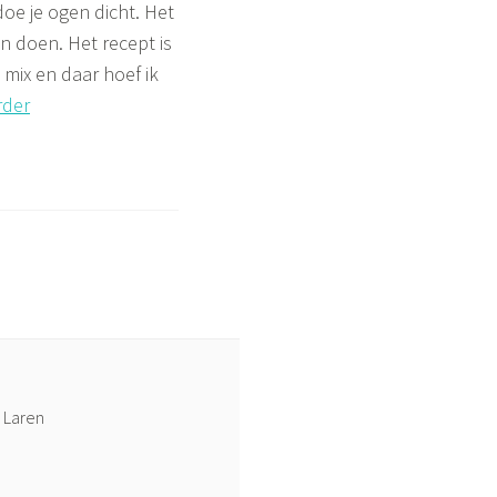
doe je ogen dicht. Het
 doen. Het recept is
 mix en daar hoef ik
Puddingtherapie
rder
I
–
Puddingmasker
e Laren