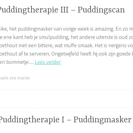
O
Puddingtherapie III – Puddingscan
IND
ike, het puddingmasker van vorige week is amazing. En zo m
NTSPANNING
e ene kant heb je smulpudding, het andere uiterste is oud z
oethout met een bittere, wat muffe smaak. Het is nergens v
OGA
oethout af te serveren. Ongetwijfeld heeft hij ook zijn goede 
Puddingtherapie
en bommetje…
Lees verder
III
–
laats een reactie
Puddingscan
FOOD
Puddingtherapie I – Puddingmasker
FOR
YOGIES