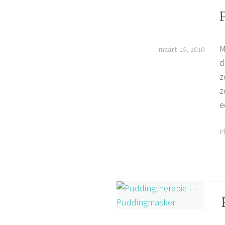
N
M
,
M
maart 16, 2010
O
d
l
,
z
Y
i
z
j
e
f
s
G
P
e
t
a
g
g
e
d