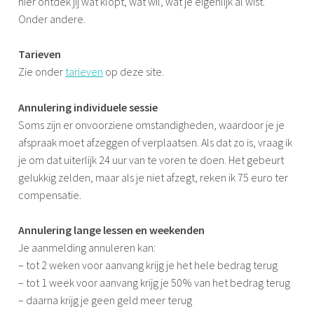
hier ontdek jij wat klopt, wat wil, wat je eigenlijk al wist.
Onder andere.
Tarieven
Zie onder
tarieven
op deze site.
Annulering individuele sessie
Soms zijn er onvoorziene omstandigheden, waardoor je je
afspraak moet afzeggen of verplaatsen. Als dat zo is, vraag ik
je om dat uiterlijk 24 uur van te voren te doen. Het gebeurt
gelukkig zelden, maar als je niet afzegt, reken ik 75 euro ter
compensatie.
Annulering lange lessen en weekenden
Je aanmelding annuleren kan:
– tot 2 weken voor aanvang krijg je het hele bedrag terug
– tot 1 week voor aanvang krijg je 50% van het bedrag terug
– daarna krijg je geen geld meer terug