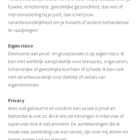
fysieke, emotionele, geestelijke gezondheid, dan wel of
mijn benadering bij je past, dan is het jouw
verantwoordelijkheid om je huisarts of andere behandelaar
te raadplegen.
Eigen risico
Deelname aan privé- en groepsessies is op eigen risico. Ik
ben niet wettelijk aansprakelijk voor blessures, ongevallen,
lichamelijke of geestelijke klachten of schade. Ik ben ook
niet verantwoordelijk voor diefstal of verlies van
eigendommen.
Privacy
Alles wat gebeurt in en rondom een sessie is privé en
behandel ik ook zo. Als ik iets wil inbrengen in intervisie of
supervisie doe ik dat anoniem. De aantekeningen die ik
maak naar aanleiding van een sessie, zijn voor mij alleen en
liggen achter slot en grendel.