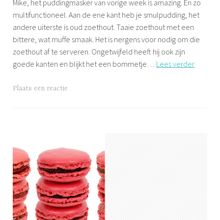
Mike, het puddingmasker van vorige week is amazing. En zo
j
,
multifunctioneel. Aan de ene kant heb je smulpudding, het
f
YOGA
andere uiterste is oud zoethout. Taaie zoethout met een
s
bittere, wat muffe smaak. Het is nergens voor nodig om die
zoethout af te serveren. Ongetwijfeld heeft hij ook zijn
Pudding
goede kanten en blijkt het een bommetje…
Lees verder
III
–
G
Plaats een reactie
Puddin
e
t
a
g
g
e
d
A
d
e