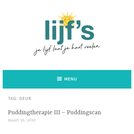
Naar
de
inhoud
springen
Lijf's
MENU
TAG:
GEUR
NO
Puddingtherapie III – Puddingscan
MIND
maart 16, 2010
l
,
i
ONTSPANNING