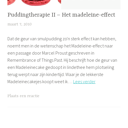
m
h
FOOD
Puddingtherapie II – Het madeleine-effect
a
FOR
l
maart 7, 2010
l
YOGIES
i
i
,
n
Dat de geur van smulpudding zo'n sterk effect kan hebben,
j
NO
g
noemt men in de wetenschap het Madeleine-effect naar
f
MIND
,
een passage door Marcel Proust geschreven in
s
,
b
Remembrance of Things Past. Hij beschrijft hoe de geur van
PUDDING
e
een Madeleinecake gedoopt in lindethee hem plotseling
e
terug werpt naar zijn kindertijd. Waar je de lekkerste
l
Puddingtherapie
Madeleinecakejes koopt weet ik…
Lees verder
d
II
,
–
G
Plaats een reactie
g
Het
e
e
madeleine-
t
u
effect
a
r
g