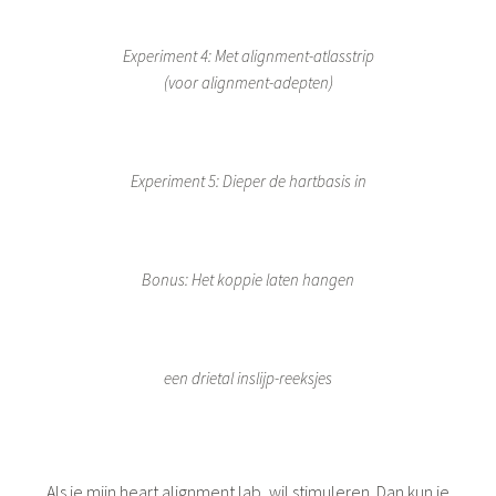
Experiment 4: Met alignment-atlasstrip
(voor alignment-adepten)
Experiment 5: Dieper de hartbasis in
Bonus: Het koppie laten hangen
een drietal inslijp-reeksjes
Als je mijn heart alignment lab, wil stimuleren. Dan kun je