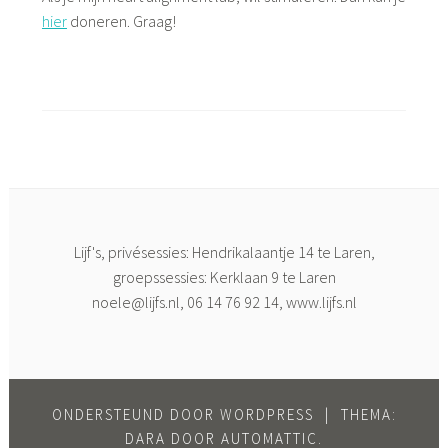
hier
doneren. Graag!
Lijf's, privésessies: Hendrikalaantje 14 te Laren,
groepssessies: Kerklaan 9 te Laren
noele@lijfs.nl
, 06 14 76 92 14, www.lijfs.nl
ONDERSTEUND DOOR WORDPRESS
|
THEMA:
DARA DOOR
AUTOMATTIC
.