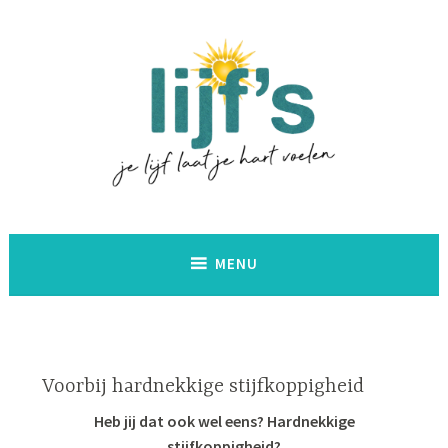
Naar
de
inhoud
springen
Lijf's
MENU
Voorbij hardnekkige stijfkoppigheid
Heb jij dat ook wel eens? Hardnekkige
stijfkoppigheid?