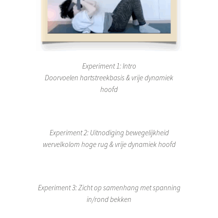
Experiment 1: Intro
Doorvoelen hartstreekbasis & vrije dynamiek
hoofd
Experiment 2: Uitnodiging bewegelijkheid
wervelkolom hoge rug & vrije dynamiek hoofd
Experiment 3: Zicht op samenhang met spanning
in/rond bekken