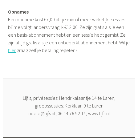
Opnames
Een opname kost €7,00 als je min of meer wekelijks sessies
bij me volgt, anders vraag ik €12,00. Ze zijn gratis als je een
een basis-abonnement hebt en een sessie hebt gemist. Ze
zijn altijd gratis als je een onbeperkt abonnement hebt. Wil je
hier
graag zelf je betaling regelen?
Lijf's, privésessies: Hendrikalaantje 14 te Laren,
groepssessies: Kerklaan 9 te Laren
noele@lijfs.nl
, 06 14 76 92 14, www.lijfs.nl