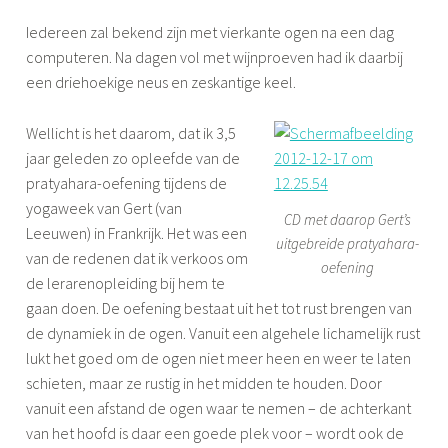
Iedereen zal bekend zijn met vierkante ogen na een dag
computeren. Na dagen vol met wijnproeven had ik daarbij
een driehoekige neus en zeskantige keel.
Wellicht is het daarom, dat ik 3,5
jaar geleden zo opleefde van de
pratyahara-oefening tijdens de
yogaweek van Gert (van
CD met daarop Gert’s
Leeuwen) in Frankrijk. Het was een
uitgebreide pratyahara-
van de redenen dat ik verkoos om
oefening
de lerarenopleiding bij hem te
gaan doen. De oefening bestaat uit het tot rust brengen van
de dynamiek in de ogen. Vanuit een algehele lichamelijk rust
lukt het goed om de ogen niet meer heen en weer te laten
schieten, maar ze rustig in het midden te houden. Door
vanuit een afstand de ogen waar te nemen – de achterkant
van het hoofd is daar een goede plek voor – wordt ook de