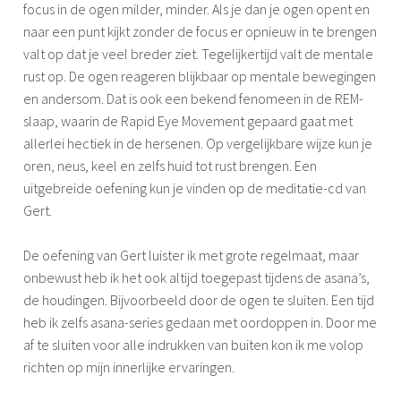
focus in de ogen milder, minder. Als je dan je ogen opent en
naar een punt kijkt zonder de focus er opnieuw in te brengen
valt op dat je veel breder ziet. Tegelijkertijd valt de mentale
rust op. De ogen reageren blijkbaar op mentale bewegingen
en andersom. Dat is ook een bekend fenomeen in de REM-
slaap, waarin de Rapid Eye Movement gepaard gaat met
allerlei hectiek in de hersenen. Op vergelijkbare wijze kun je
oren, neus, keel en zelfs huid tot rust brengen. Een
uitgebreide oefening kun je vinden op de meditatie-cd van
Gert.
De oefening van Gert luister ik met grote regelmaat, maar
onbewust heb ik het ook altijd toegepast tijdens de asana’s,
de houdingen. Bijvoorbeeld door de ogen te sluiten. Een tijd
heb ik zelfs asana-series gedaan met oordoppen in. Door me
af te sluiten voor alle indrukken van buiten kon ik me volop
richten op mijn innerlijke ervaringen.