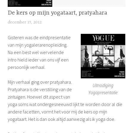
CRITICAL
De kers op mijn yogataart, pratyahara
ALIGNMENT
december 17, 2012
l
YOGA
i
,
Gisteren was de eindpresentatie
j
PRATYAHARA
van mijn yogalerarenopleiding.
f
,
Na een best wel wervelende
s
YOGA
intro hield ieder van ons vijf een
persoonlijk verhaal.
Mijn verhaal ging over pratyahara.
Uitnodiging
Pratyahara is de verstilling van de
Yogapresentatie
zintuigen. Hoewel dit aspect van
yoga soms wat ondergesneeuwd lijkt te worden door al die
andere facetten, vormt het voor mij de kers op mijn
yogataart. Het is dan ook altijd aanwezig als ik yoga doe.