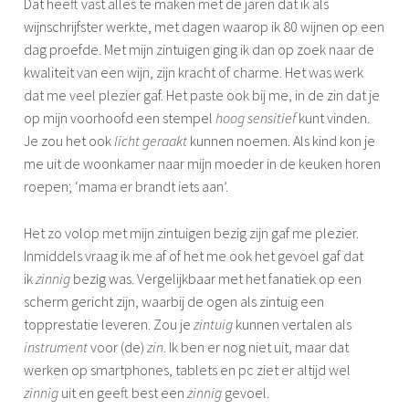
Dat heeft vast alles te maken met de jaren dat ik als
wijnschrijfster werkte, met dagen waarop ik 80 wijnen op een
dag proefde. Met mijn zintuigen ging ik dan op zoek naar de
kwaliteit van een wijn, zijn kracht of charme. Het was werk
dat me veel plezier gaf. Het paste ook bij me, in de zin dat je
op mijn voorhoofd een stempel
hoog sensitief
kunt vinden.
Je zou het ook
licht geraakt
kunnen noemen. Als kind kon je
me uit de woonkamer naar mijn moeder in de keuken horen
roepen; ‘mama er brandt iets aan’.
Het zo volop met mijn zintuigen bezig zijn gaf me plezier.
Inmiddels vraag ik me af of het me ook het gevoel gaf dat
ik
zinnig
bezig was. Vergelijkbaar met het fanatiek op een
scherm gericht zijn, waarbij de ogen als zintuig een
topprestatie leveren. Zou je
zintuig
kunnen vertalen als
instrument
voor (de)
zin
. Ik ben er nog niet uit, maar dat
werken op smartphones, tablets en pc ziet er altijd wel
zinnig
uit en geeft best een
zinnig
gevoel.