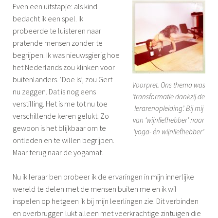
Even een uitstapje: als kind
bedacht ik een spel. Ik
probeerde te luisteren naar
pratende mensen zonder te
begrijpen. Ik was nieuwsgierig hoe
het Nederlands zou klinken voor
buitenlanders. ‘Doe is’, zou Gert
Voorpret. Ons thema was
nu zeggen. Dat is nog eens
’transformatie dankzij de
verstilling. Het is me tot nu toe
lerarenopleiding’. Bij mij
verschillende keren gelukt. Zo
van ‘wijnliefhebber’ naar
gewoon is het blijkbaar om te
‘yoga- én wijnliefhebber’
ontleden en te willen begrijpen.
Maar terug naar de yogamat.
Nu ik leraar ben probeer ik de ervaringen in mijn innerlijke
wereld te delen met de mensen buiten me en ik wil
inspelen op hetgeen ik bij mijn leerlingen zie. Dit verbinden
en overbruggen lukt alleen met veerkrachtige zintuigen die