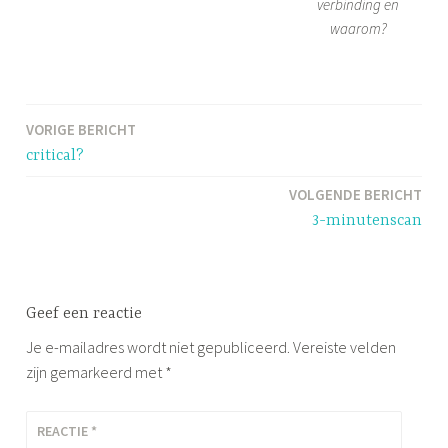
verbinding en
waarom?
G
e
VORIGE BERICHT
Bericht
t
critical?
a
navigatie
g
VOLGENDE BERICHT
g
3-minutenscan
e
d
C
Geef een reactie
r
i
Je e-mailadres wordt niet gepubliceerd.
Vereiste velden
t
zijn gemarkeerd met
*
i
c
REACTIE
*
a