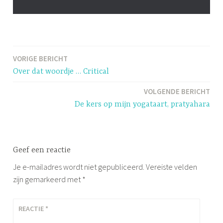
G
e
VORIGE BERICHT
Bericht
t
Over dat woordje … Critical
a
navigatie
g
VOLGENDE BERICHT
g
De kers op mijn yogataart, pratyahara
e
d
C
Geef een reactie
r
i
Je e-mailadres wordt niet gepubliceerd.
Vereiste velden
t
zijn gemarkeerd met
*
i
c
REACTIE
*
a