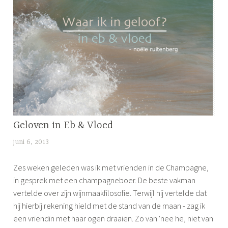
NO
Geloven in Eb & Vloed
MIND
juni 6, 2013
l
i
Zes weken geleden was ik met vrienden in de Champagne,
j
in gesprek met een champagneboer. De beste vakman
f
vertelde over zijn wijnmaakfilosofie. Terwijl hij vertelde dat
s
hij hierbij rekening hield met de stand van de maan - zag ik
een vriendin met haar ogen draaien. Zo van 'nee he, niet van