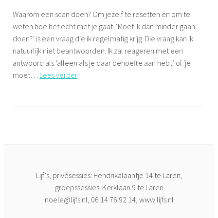
i
,
,
Waarom een scan doen? Om jezelf te resetten en om te
j
H
YOGA
weten hoe het echt met je gaat. ‘Moet ik dan minder gaan
f
i
doen?’ is een vraag die ik regelmatig krijg. Die vraag kan ik
s
l
natuurlijk niet beantwoorden. Ik zal reageren met een
v
antwoord als ‘alleen als je daar behoefte aan hebt’ of 'je
e
3-
moet…
Lees verder
r
minutenscan
s
G
u
e
m
t
,
a
L
g
a
g
r
e
Lijf's, privésessies: Hendrikalaantje 14 te Laren,
e
d
groepssessies: Kerklaan 9 te Laren
n
C
noele@lijfs.nl
, 06 14 76 92 14, www.lijfs.nl
,
r
N