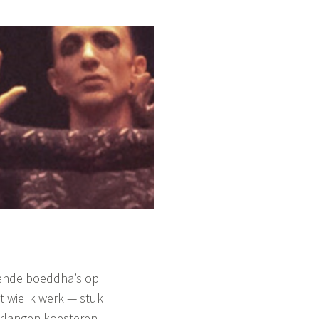
sende boeddha’s op
 wie ik werk — stuk
erlangen koesteren