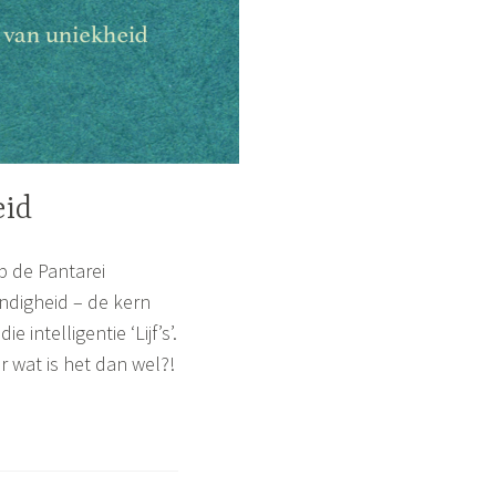
eid
p de Pantarei
endigheid – de kern
intelligentie ‘Lijf’s’.
 wat is het dan wel?!