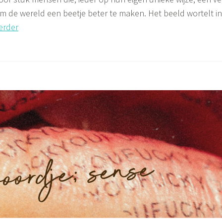
m de wereld een beetje beter te maken. Het beeld wortelt i
Dansende
erder
boeddha’s
op
klompen