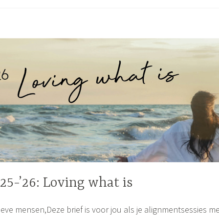
m
’25-’26: Loving what is
UNCATEGORIZED
ieve mensen,Deze brief is voor jou als je alignmentsessies m