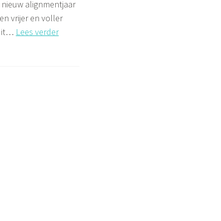
n nieuw alignmentjaar
 en vrijer en voller
’25-’26:
 dit…
Lees verder
Loving
what
is