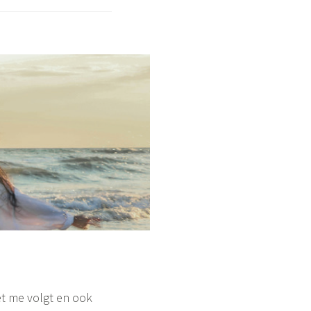
horen,
echt
et me volgt en ook