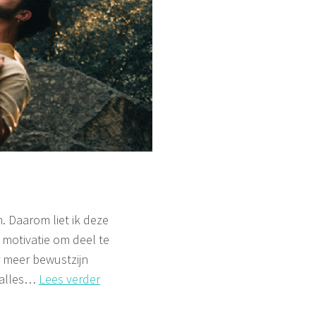
n. Daarom liet ik deze
 motivatie om deel te
r meer bewustzijn
De
 alles…
Lees verder
hartsutra