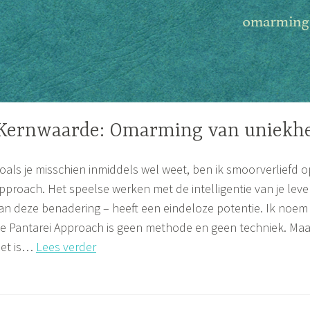
Kernwaarde: Omarming van uniekh
UNCATEGORIZED
oals je misschien inmiddels wel weet, ben ik smoorverliefd o
pproach. Het speelse werken met de intelligentie van je lev
an deze benadering – heeft een eindeloze potentie. Ik noem die 
e Pantarei Approach is geen methode en geen techniek. Maar
Kernwaarde:
et is…
Lees verder
Omarming
van
uniekheid