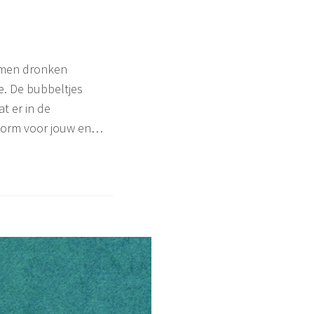
samen dronken
e. De bubbeltjes
t er in de
s vorm voor jouw en…