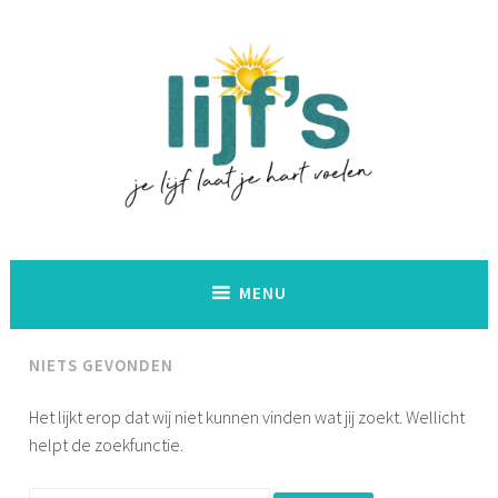
Naar
de
inhoud
springen
Lijf's
MENU
NIETS GEVONDEN
Het lijkt erop dat wij niet kunnen vinden wat jij zoekt. Wellicht
helpt de zoekfunctie.