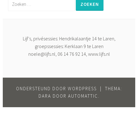
Zoeken
naar:
Lijf's, privésessies: Hendrikalaantje 14 te Laren,
groepssessies: Kerklaan 9 te Laren
noele@lijfs.nl
, 06 14 76 92 14, www.lijfs.nl
ONDERSTEUND DOOR WORDPRESS
|
THEMA:
DARA DOOR
AUTOMATTIC
.