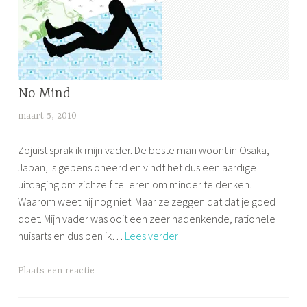
No Mind
ONTSPANNING
maart 5, 2010
l
i
Zojuist sprak ik mijn vader. De beste man woont in Osaka,
j
Japan, is gepensioneerd en vindt het dus een aardige
f
uitdaging om zichzelf te leren om minder te denken.
s
Waarom weet hij nog niet. Maar ze zeggen dat dat je goed
doet. Mijn vader was ooit een zeer nadenkende, rationele
No
huisarts en dus ben ik…
Lees verder
Mind
G
Plaats een reactie
e
t