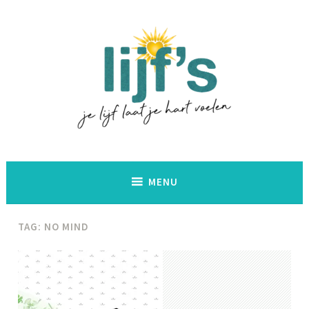
Naar
de
inhoud
springen
Lijf's
MENU
TAG:
NO MIND