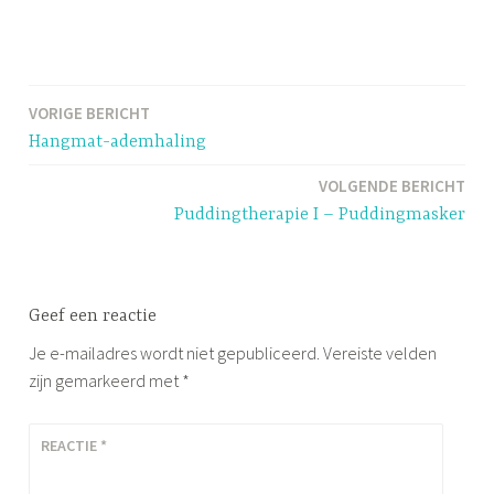
G
e
VORIGE BERICHT
Bericht
t
Hangmat-ademhaling
a
navigatie
g
VOLGENDE BERICHT
g
Puddingtherapie I – Puddingmasker
e
d
A
Geef een reactie
d
e
Je e-mailadres wordt niet gepubliceerd.
Vereiste velden
m
zijn gemarkeerd met
*
h
a
REACTIE
*
l
i