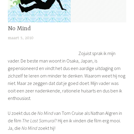
No Mind
ONTSPANNING
maart 5, 2010
l
i
Zojuist sprak ik mijn
j
vader. De beste man woont in Osaka, Japan, is
f
gepensioneerd en vindt het dus een aardige uitdaging om
s
zichzelf te leren om minder te denken. Waarom weet hij nog
niet. Maar ze zeggen dat dat je goed doet. Mijn vader was
ooit een zeer nadenkende, rationele huisarts en dus ben ik
enthousiast.
U zoekt dus de
No Mind
van Tom Cruise als Nathan Algren in
de film
The Last Samurai
? Hij en ik vinden die film erg mooi.
Ja, die
No Mind
zoekt hij!