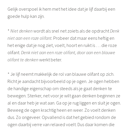
Gelijk overspoel ik hem met het idee dat je lijf daarbij een
goede hulp kan zijn.
*
Niet denken
wordt als snel net zoiets als de opdracht
Denk
niet aan een roze olifant.
Probeer dat maar eens heftig en
het enige dat je nog ziet, voelt, hoort en ruikt is … die roze
olifant.
Denk niet aan een roze olifant, door aan een blauwe
olifant te denken
werkt beter.
* Je lijf neemt makkelijk de rol van blauwe olifant op zich.
Richt je aandacht bijvoorbeeld op je ogen. Je ogen hebben
de handige eigenschap om steeds als je gaat denken te
bewegen. Sterker, net voor je wilt gaan denken beginnen ze
al en daar heb je wat aan. Ga op je rug liggen en sluit je ogen.
Beweeg de ogen krachtig heen en weer. Zo voelt denken
dus. Zo ongeveer. Opvallend is dat het gebied rondom de
ogen daarbij verre van relaxed voelt. Dus daar komen die