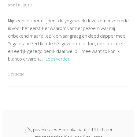
ALIGNMENT
april 8, 2010
l
YOGA
i
,
Mijn eerste zoem Tijdens de yogaweek deze zomer zoemde
j
ONTSPANNING
ik voor het eerst. Het waarom van het gezoem was mij
f
onbekend maar allez ik ervaar graag en deed dapper mee.
s
Yogaleraar Gert lichtte het gezoem niet toe, ook later niet
en eerlijk gezegd ben ik daar wel blij mee want zo kon ik
Bhamari
blanco ervaren.…
Lees verder
of
zoemen
G
1 reactie
als
e
een
t
tevreden
a
bij
g
g
e
d
Lijf's, privésessies: Hendrikalaantje 14 te Laren,
A