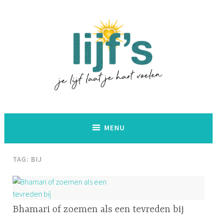
Naar
de
inhoud
springen
Lijf's
MENU
TAG:
BIJ
CRITICAL
Bhamari of zoemen als een tevreden bij