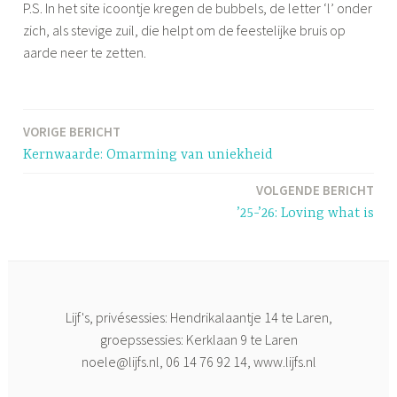
P.S. In het site icoontje kregen de bubbels, de letter ‘l’ onder
zich, als stevige zuil, die helpt om de feestelijke bruis op
aarde neer te zetten.
G
e
VORIGE BERICHT
Bericht
t
Kernwaarde: Omarming van uniekheid
a
navigatie
g
VOLGENDE BERICHT
g
’25-’26: Loving what is
e
d
b
e
Lijf's, privésessies: Hendrikalaantje 14 te Laren,
w
groepssessies: Kerklaan 9 te Laren
u
noele@lijfs.nl
, 06 14 76 92 14, www.lijfs.nl
s
t