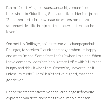
Psalm 42 en ik vingen elkaars aandacht, zomaar in een
boekwinkel in Middelburg. Graag deel ik die hier in mijn taal:
‘Zoals een hert schreeuwt naar de waterstromen, zo
schreeuwt de stilte in mijn hart naar jouw hart en naar het
leven.’
Om met Lily Bollinger, ooit directeur van champagnehuis
Bollinger, te spreken: “I drink champagne when I’m happy
and when I’m sad. Sometimes I drink it when I’m alone. When
I have company I consider it obligatory. I trifle with it if I’m not
hungry and drink it when I am. Otherwise, I never touch it –
unless I’m thirsty.” Hierbij is niet het vele goed, maar het
goede veel.
Het beeld staat tenslotte voor de jarenlange liefdevolle
exploratie van deze dorst met zoveel mooie mensen.