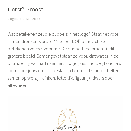
Dorst? Proost!
UNCATEGORIZED
augustus 14, 2025
l
i
Wat betekenen ze; die bubbels in het logo? Staat het voor
j
samen dronken worden? Niet echt. Of toch? Och ze
f
betekenen zoveel voor me. De bubbeltjes komen uit dit
s
grotere beeld. Samengevat staan ze voor, dat wat er in de
ontmoeting van hart naar hart mogelijk is, met de glazen als
vorm voor jouw en mijn bestaan, die naar elkaar toe hellen,
samen op welzijn klinken, letterlijk, figuurlijk, dwars door
alles heen.