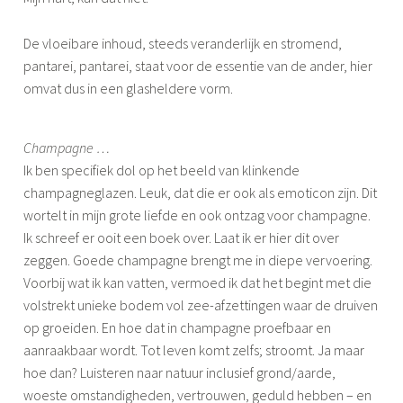
De vloeibare inhoud, steeds veranderlijk en stromend,
pantarei, pantarei, staat voor de essentie van de ander, hier
omvat dus in een glasheldere vorm.
Champagne …
Ik ben specifiek dol op het beeld van klinkende
champagneglazen. Leuk, dat die er ook als emoticon zijn. Dit
wortelt in mijn grote liefde en ook ontzag voor champagne.
Ik schreef er ooit een boek over. Laat ik er hier dit over
zeggen. Goede champagne brengt me in diepe vervoering.
Voorbij wat ik kan vatten, vermoed ik dat het begint met die
volstrekt unieke bodem vol zee-afzettingen waar de druiven
op groeiden. En hoe dat in champagne proefbaar en
aanraakbaar wordt. Tot leven komt zelfs; stroomt. Ja maar
hoe dan? Luisteren naar natuur inclusief grond/aarde,
woeste omstandigheden, vertrouwen, geduld hebben – en