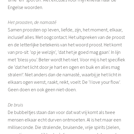
Engelse woorden.
Het proosten, de namasté
Samen proosten op leven, liefde, zijn, het moment, elkaar,
inclusief alles. Met oogcontact. Het uitspreken van de proost
en de letterlijke betekenis van het woord proost. Het komt
van pro-sit: ‘op je welzijn’, ‘dat het je goed mag gaan’. In lijn
met ‘bless you’. Beter wordt het niet. Voor mij is het specifiek
de ‘dat het licht door je hart en ogen en buik en alles mag
stralen!’. Niet anders dan de namasté, waarbij je het licht in
elkaars ogen wenst, raakt, reikt, voelt. De ‘I love your flow’.
Geen doen en ook geen niet-doen.
De bruis
De bubbeltjes staan dan voor dat wat vrij komt als twee
mensen elkaar echt durven ontmoeten. Al is het maar een
milliseconde. Die stralende, bruisende, vrije spirits (zielen,