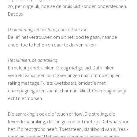
zo, per ongeluk, hoe ze de bruis juist konden ondersteunen.
Dat dus.
De kanteling, uit het lood, naar elkaar toe
De lef, het vertrouwen om uit het lood te gaan, naar de
ander toe te hellen en daar te durven raken.
Het klinken, de aanraking
En natuurlijk het klinken. Graag met geluid. Dat klinken
vertrekt vanuit een puntig verlangen naar ontmoeting en
raking met tegelijk iets kwetsbaars, omdat je met
champagneglazen zacht, charmant klinkt. Champagne wil je
echt niet morsen.
Die aanraking is ook die ’touch of flow’. Die streling, die
levende aanraking, dat innige contact met zijn. Dat waarvoor
het lijf direct grond heeft. Toetssteen, klankbord van is, ‘real-
time’ en ‘spot on’. Met excuses voor mijn knieval naar de