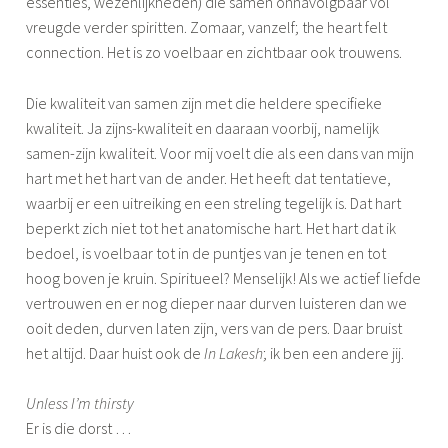
essenties, wezenlijkheden) die samen onnavolgbaar vol
vreugde verder spiritten. Zomaar, vanzelf; the heart felt
connection. Het is zo voelbaar en zichtbaar ook trouwens.
Die kwaliteit van samen zijn met die heldere specifieke
kwaliteit. Ja zijns-kwaliteit en daaraan voorbij, namelijk
samen-zijn kwaliteit. Voor mij voelt die als een dans van mijn
hart met het hart van de ander. Het heeft dat tentatieve,
waarbij er een uitreiking en een streling tegelijk is. Dat hart
beperkt zich niet tot het anatomische hart. Het hart dat ik
bedoel, is voelbaar tot in de puntjes van je tenen en tot
hoog boven je kruin. Spiritueel? Menselijk! Als we actief liefde
vertrouwen en er nog dieper naar durven luisteren dan we
ooit deden, durven laten zijn, vers van de pers. Daar bruist
het altijd. Daar huist ook de
In Lakesh
; ik ben een andere jij.
Unless I’m thirsty
Er is die dorst …