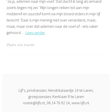
‘Ja ja, ademen naar mijn voet.’ Dat dacht ik lang als iemand
j
YOGA
zoiets tegen mij zei. ‘Mijn longen reiken tot aan mijn
f
,
middenrif en zuurstof komt via mijn bloed elders in mijn lijf
s
NOSTRESS@WORK
terecht.’ Daar is mijn mening niet over veranderd, maar,
,
maar, maar over dat ademen naar de voet of - iets vaker
ONTSPANNING
Ademen
gehoord…
Lees verder
,
naar
WHY
je
G
Plaats een reactie
YOGA?
voet?
e
Sure
t
a
g
g
e
d
Lijf's, privésessies: Hendrikalaantje 14 te Laren,
C
groepssessies: Kerklaan 9 te Laren
r
noele@lijfs.nl
, 06 14 76 92 14, www.lijfs.nl
i