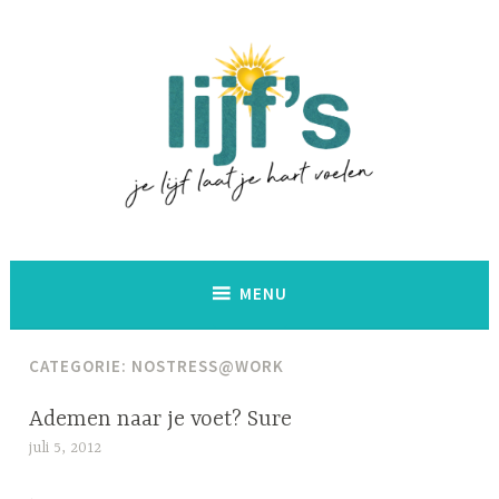
Naar
de
inhoud
springen
Lijf's
MENU
CATEGORIE:
NOSTRESS@WORK
Ademen naar je voet? Sure
ADEMHALING
,
juli 5, 2012
l
CRITICAL
i
ALIGNMENT