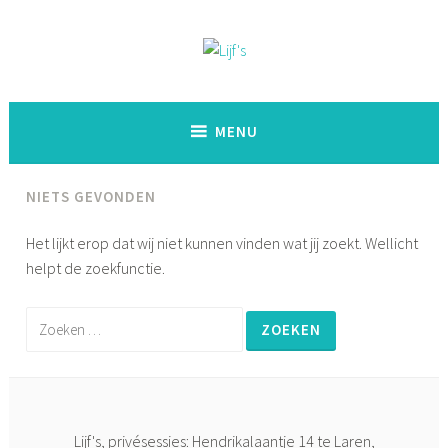
Naar
de
inhoud
Lijf's
springen
MENU
NIETS GEVONDEN
Het lijkt erop dat wij niet kunnen vinden wat jij zoekt. Wellicht
helpt de zoekfunctie.
Zoeken
naar:
Lijf's, privésessies: Hendrikalaantje 14 te Laren,