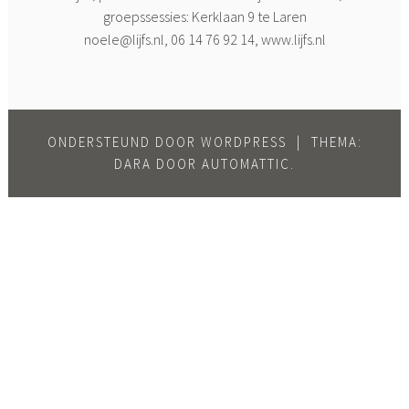
groepssessies: Kerklaan 9 te Laren
noele@lijfs.nl
, 06 14 76 92 14, www.lijfs.nl
ONDERSTEUND DOOR WORDPRESS
|
THEMA:
DARA DOOR
AUTOMATTIC
.