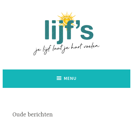
Naar
de
inhoud
springen
Lijf's
MENU
Oude berichten