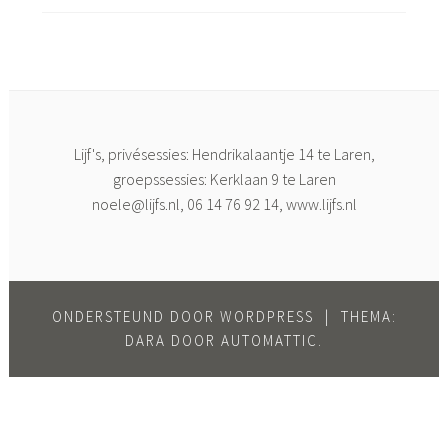
Lijf's, privésessies: Hendrikalaantje 14 te Laren,
groepssessies: Kerklaan 9 te Laren
noele@lijfs.nl
, 06 14 76 92 14, www.lijfs.nl
ONDERSTEUND DOOR WORDPRESS
|
THEMA:
DARA DOOR
AUTOMATTIC
.